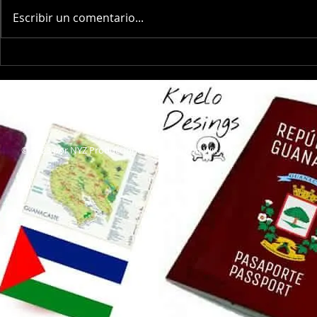
Escribir un comentario...
“Moai de Chira, el cuarto Rey
Leyenda de la
Mago…chorotega". Nicoya 06-
vueltas de N
01-2019
© 2023 por NYZ Producciones . Creado con
Wix.com