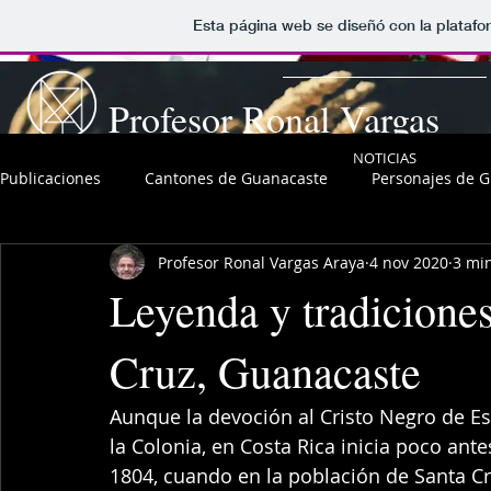
Esta página web se diseñó con la plataf
Profesor Ronal Vargas
Araya
NOTICIAS
Publicaciones
Cantones de Guanacaste
Personajes de 
Profesor Ronal Vargas Araya
4 nov 2020
3 min
Volcanes de Guanacaste
Leyenda y tradiciones
Cruz, Guanacaste
Aunque la devoción al Cristo Negro de Es
la Colonia, en Costa Rica inicia poco ant
1804, cuando en la población de Santa C